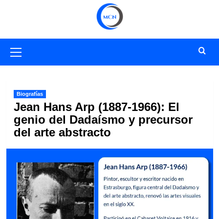
Saltar
al
contenido
Menú
primario
Biografías
Jean Hans Arp (1887-1966): El
genio del Dadaísmo y precursor
del arte abstracto