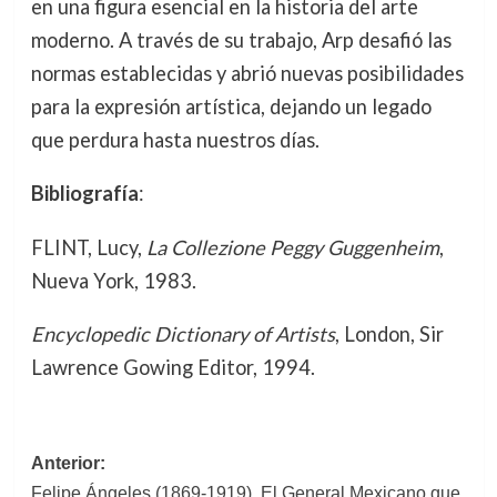
en una figura esencial en la historia del arte
moderno. A través de su trabajo, Arp desafió las
normas establecidas y abrió nuevas posibilidades
para la expresión artística, dejando un legado
que perdura hasta nuestros días.
Bibliografía
:
FLINT, Lucy,
La Collezione Peggy Guggenheim
,
Nueva York, 1983.
Encyclopedic Dictionary of Artists
, London, Sir
Lawrence Gowing Editor, 1994.
Navegación
Anterior:
Felipe Ángeles (1869-1919). El General Mexicano que