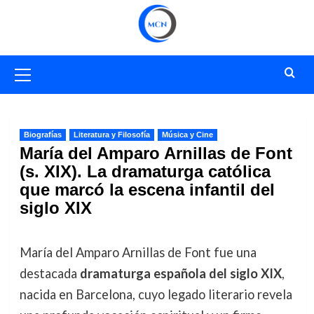
Saltar
al
contenido
Menú
primario
Biografías
Literatura y Filosofía
Música y Cine
María del Amparo Arnillas de Font
(s. XIX). La dramaturga católica
que marcó la escena infantil del
siglo XIX
María del Amparo Arnillas de Font fue una
destacada
dramaturga española del siglo XIX
,
nacida en Barcelona, cuyo legado literario revela