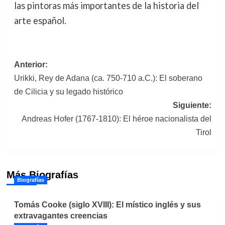
las pintoras más importantes de la historia del
arte español.
Navegación
Anterior:
Urikki, Rey de Adana (ca. 750-710 a.C.): El soberano
de
de Cilicia y su legado histórico
entradas
Siguiente:
Andreas Hofer (1767-1810): El héroe nacionalista del
Tirol
Más Biografías
Biografías
Tomás Cooke (siglo XVIII): El místico inglés y sus
extravagantes creencias