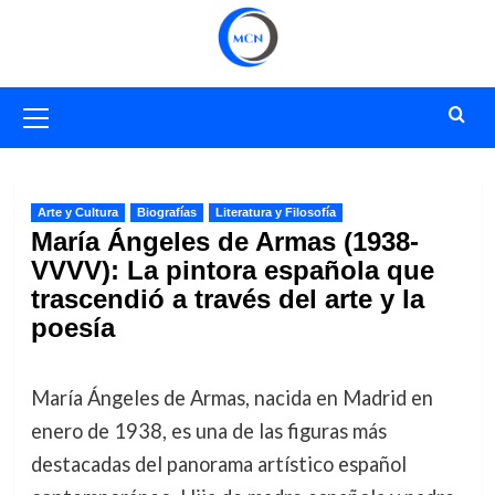
Saltar
al
contenido
Menú
primario
Arte y Cultura
Biografías
Literatura y Filosofía
María Ángeles de Armas (1938-
VVVV): La pintora española que
trascendió a través del arte y la
poesía
María Ángeles de Armas, nacida en Madrid en
enero de 1938, es una de las figuras más
destacadas del panorama artístico español