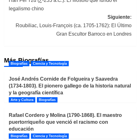
Han Fei Tzu (¿-233 a.C.): El filósofo que fundó el
de
legalismo chino
entradas
Siguiente:
Roubiliac, Louis-François (ca. 1705-1762): El Último
Gran Escultor Barroco en Londres
Más Biografías
Biografías
Ciencia y Tecnología
José Andrés Cornide de Folgueira y Saavedra
(1734-1803). El pionero gallego de la historia natural
y la geografía científica
Arte y Cultura
Biografías
Rafael Cordero y Molina (1790-1868). El maestro
puertorriqueño que venció el racismo con
educación
Biografías
Ciencia y Tecnología