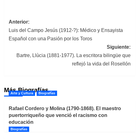
Navegación
Anterior:
Luis del Campo Jesús (1912-?): Médico y Ensayista
de
Español con una Pasión por los Toros
entradas
Siguiente:
Bartre, Llùcia (1881-1977). La escritora bilingüe que
reflejó la vida del Rosellón
Más Biografías
Arte y Cultura
Biografías
Rafael Cordero y Molina (1790-1868). El maestro
puertorriqueño que venció el racismo con
educación
Biografías