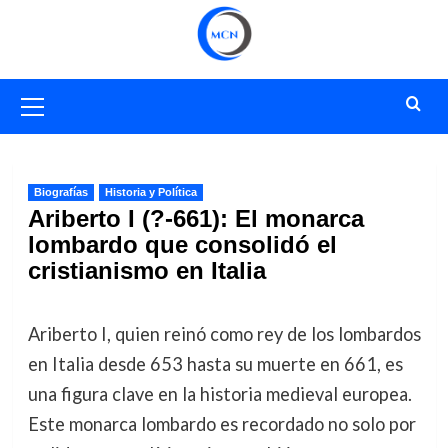
Saltar
al
contenido
Menú
primario
Biografías
Historia y Política
Ariberto I (?-661): El monarca
lombardo que consolidó el
cristianismo en Italia
Ariberto I, quien reinó como rey de los lombardos
en Italia desde 653 hasta su muerte en 661, es
una figura clave en la historia medieval europea.
Este monarca lombardo es recordado no solo por