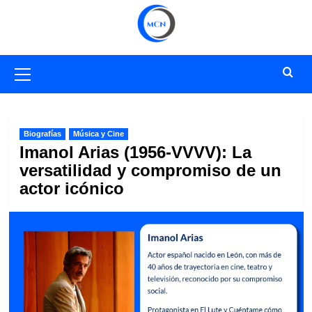
Saltar
al
contenido
Menú
primario
Biografías
Música y Cine
Imanol Arias (1956-VVVV): La
versatilidad y compromiso de un
actor icónico