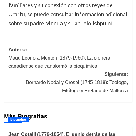
familiares y su conexión con otros reyes de
Urartu, se puede consultar información adicional
sobre su padre
Menua
y su abuelo
Ishpuini
.
Navegación
Anterior:
Maud Leonora Menten (1879-1960): La pionera
de
canadiense que transformó la bioquímica
entradas
Siguiente:
Bernardo Nadal y Crespi (1745-1818): Teólogo,
Filólogo y Prelado de Mallorca
Más Biografías
Biografías
Jean Coralli (1779-1854). El genio detrás de las