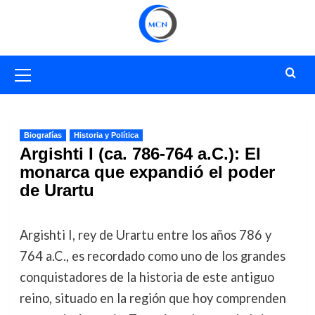
Saltar
al
contenido
Menú
primario
Biografías
Historia y Política
Argishti I (ca. 786-764 a.C.): El
monarca que expandió el poder
de Urartu
Argishti I, rey de Urartu entre los años 786 y
764 a.C., es recordado como uno de los grandes
conquistadores de la historia de este antiguo
reino, situado en la región que hoy comprenden