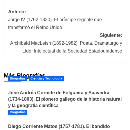
Navegación
Anterior:
Jorge IV (1762-1830). El príncipe regente que
de
transformó el Reino Unido
entradas
Siguiente:
Archibald MacLeish (1892-1982): Poeta, Dramaturgo y
Líder Intelectual de la Sociedad Estadounidense
Más Biografías
Biografías
Ciencia y Tecnología
José Andrés Cornide de Folgueira y Saavedra
(1734-1803). El pionero gallego de la historia natural
y la geografía científica
Biografías
Diego Corriente Matos (1757-1781). El bandido