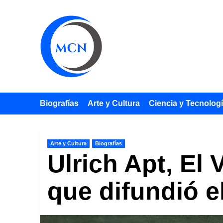
Saltar
al
contenido
Biografías
Arte y Cultura
Ciencia y Tecnolog
Arte y Cultura
Biografías
Ulrich Apt, El 
que difundió el