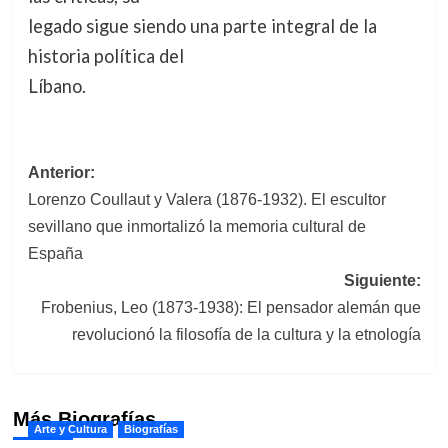
legado sigue siendo una parte integral de la
historia política del
Líbano.
Navegación
Anterior:
Lorenzo Coullaut y Valera (1876-1932). El escultor
de
sevillano que inmortalizó la memoria cultural de
entradas
España
Siguiente:
Frobenius, Leo (1873-1938): El pensador alemán que
revolucionó la filosofía de la cultura y la etnología
Más Biografías
Arte y Cultura
Biografías