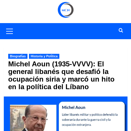
Saltar
al
contenido
Menú
primario
Biografías
Historia y Política
Michel Aoun (1935-VVVV): El
general libanés que desafió la
ocupación siria y marcó un hito
en la política del Líbano