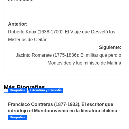
Navegación
Anterior:
Roberto Knox (1638-1700). El Viaje que Desveló los
de
Misterios de Ceilán
entradas
Siguiente:
Jacinto Romarate (1775-1836): El militar que perdió
Montevideo y fue ministro de Marina
Más Biografías
Biografías
Literatura y Filosofía
Francisco Contreras (1877-1933). El escritor que
introdujo el Mundonovismo en la literatura chilena
Biografías