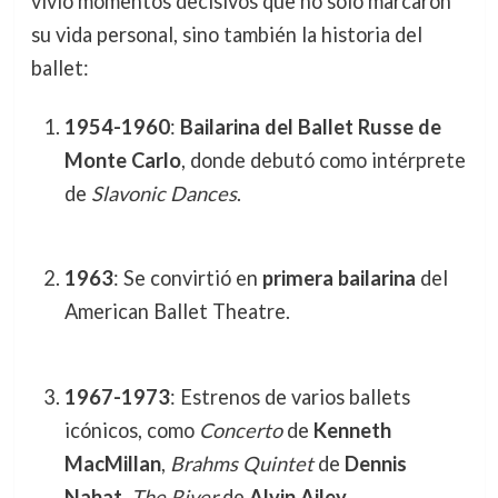
vivió momentos decisivos que no solo marcaron
su vida personal, sino también la historia del
ballet:
1954-1960
:
Bailarina del Ballet Russe de
Monte Carlo
, donde debutó como intérprete
de
Slavonic Dances
.
1963
: Se convirtió en
primera bailarina
del
American Ballet Theatre.
1967-1973
: Estrenos de varios ballets
icónicos, como
Concerto
de
Kenneth
MacMillan
,
Brahms Quintet
de
Dennis
Nahat
,
The River
de
Alvin Ailey
,