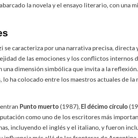
abarcado la novela y el ensayo literario, con una m
es
zi se caracteriza por una narrativa precisa, direct
ejidad de las emociones y los conflictos internos 
 una dimensión simbólica que invita a la reflexión.
, lo ha colocado entre los maestros actuales de la 
uentran
Punto muerto
(1987),
El décimo círculo
(19
eputación como uno de los escritores más importan
as, incluyendo el inglés y el italiano, y fueron inc
 influencia más allá de las fronteras de Argentina.