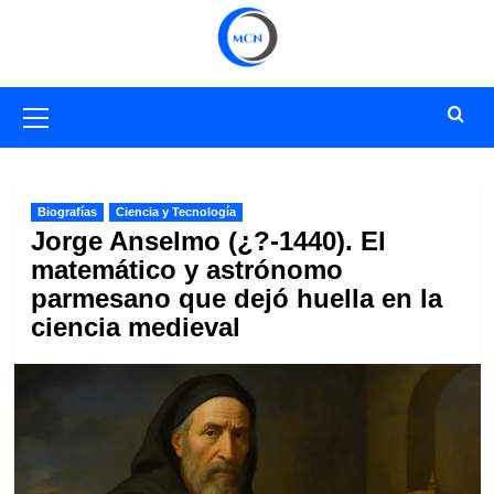
Saltar
al
contenido
Menú
primario
Biografías
Ciencia y Tecnología
Jorge Anselmo (¿?-1440). El
matemático y astrónomo
parmesano que dejó huella en la
ciencia medieval