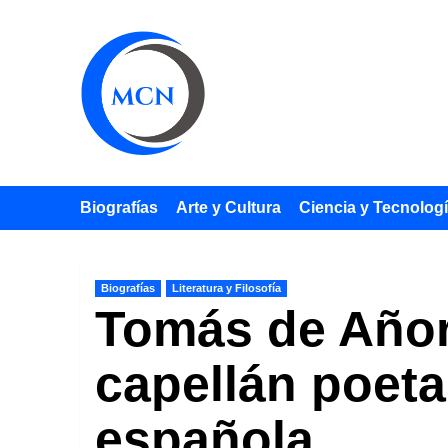
Saltar
al
contenido
Biografías
Arte y Cultura
Ciencia y Tecnolog
Biografías
Literatura y Filosofía
Tomás de Añorb
capellán poeta
española