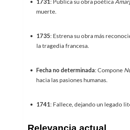
1731
: Publica su obra poética
Amarg
muerte.
1735
: Estrena su obra más reconoci
la tragedia francesa.
Fecha no determinada
: Compone
Nu
hacia las pasiones humanas.
1741
: Fallece, dejando un legado li
Relevancia actual