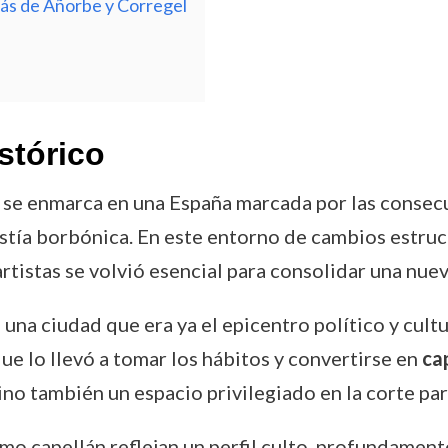
ás de Añorbe y Corregel
stórico
se enmarca en una España marcada por las consec
astía borbónica. En este entorno de cambios estruct
 artistas se volvió esencial para consolidar una nue
 una ciudad que era ya el epicentro político y cult
 que lo llevó a tomar los hábitos y convertirse en
ca
no también un espacio privilegiado en la corte para
omo capellán reflejan un perfil culto, profundament