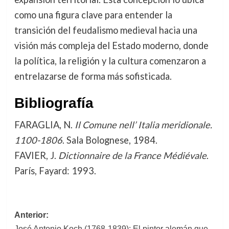
como una figura clave para entender la
transición del feudalismo medieval hacia una
visión más compleja del Estado moderno, donde
la política, la religión y la cultura comenzaron a
entrelazarse de forma más sofisticada.
Bibliografía
FARAGLIA, N.
Il Comune nell’ Italia meridionale.
1100-1806
. Sala Bolognese, 1984.
FAVIER, J.
Dictionnaire de la France Médiévale
.
París, Fayard: 1993.
Navegación
Anterior:
José Antonio Koch (1768-1839): El pintor alemán que