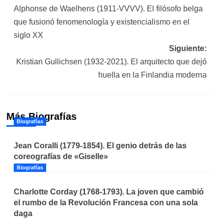
Alphonse de Waelhens (1911-VVVV). El filósofo belga
de
que fusionó fenomenología y existencialismo en el
entradas
siglo XX
Siguiente:
Kristian Gullichsen (1932-2021). El arquitecto que dejó
huella en la Finlandia moderna
Más Biografías
Biografías
Jean Coralli (1779-1854). El genio detrás de las
coreografías de «Giselle»
Biografías
Charlotte Corday (1768-1793). La joven que cambió
el rumbo de la Revolución Francesa con una sola
daga