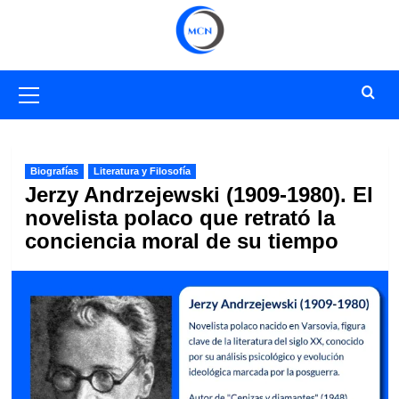
Saltar
al
contenido
Menú
primario
Biografías
Literatura y Filosofía
Jerzy Andrzejewski (1909-1980). El
novelista polaco que retrató la
conciencia moral de su tiempo