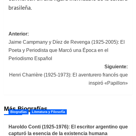
brasileña.
Navegación
Anterior:
Jaime Campmany y Díez de Revenga (1925-2005): El
de
Poeta y Periodista que Marcó una Época en el
entradas
Periodismo Español
Siguiente:
Henri Charrière (1925-1973): El aventurero francés que
inspiró «Papillon»
Más Biografías
Biografías
Literatura y Filosofía
Haroldo Conti (1925-1976): El escritor argentino que
capturó la esencia de la existencia humana