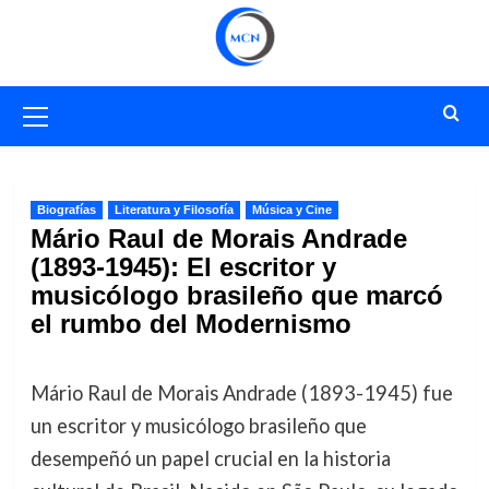
Saltar
al
contenido
Menú
primario
Biografías
Literatura y Filosofía
Música y Cine
Mário Raul de Morais Andrade
(1893-1945): El escritor y
musicólogo brasileño que marcó
el rumbo del Modernismo
Mário Raul de Morais Andrade (1893-1945) fue
un escritor y musicólogo brasileño que
desempeñó un papel crucial en la historia