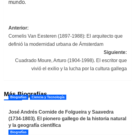
mundo.
Navegación
Anterior:
Cornelis Van Eesteren (1897-1988): El arquitecto que
de
definió la modernidad urbana de Ámsterdam
entradas
Siguiente:
Cuadrado Moure, Arturo (1904-1998). El escritor que
vivió el exilio y la lucha por la cultura gallega
Más Biografías
Biografías
Ciencia y Tecnología
José Andrés Cornide de Folgueira y Saavedra
(1734-1803). El pionero gallego de la historia natural
y la geografía científica
Biografías