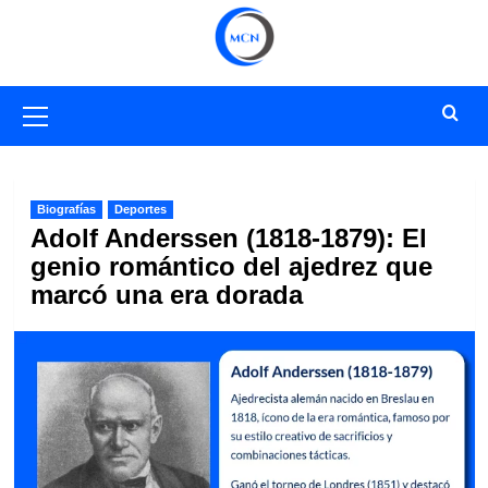
Saltar
al
contenido
Menú
primario
Biografías
Deportes
Adolf Anderssen (1818-1879): El
genio romántico del ajedrez que
marcó una era dorada