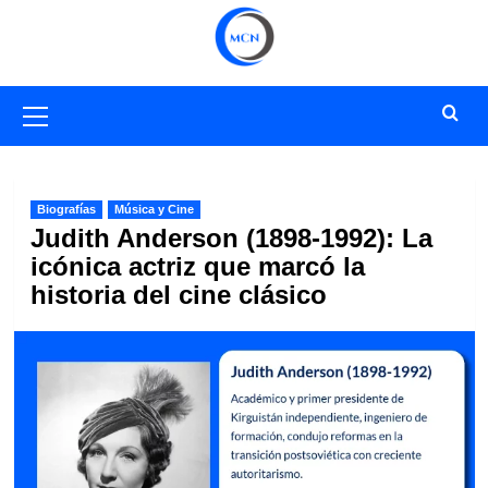
Saltar
al
contenido
Menú
primario
Biografías
Música y Cine
Judith Anderson (1898-1992): La
icónica actriz que marcó la
historia del cine clásico