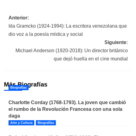
Navegación
Anterior:
Ida Gramcko (1924-1994): La escritora venezolana que
de
dio voz a la poesía mística y social
entradas
Siguiente:
Michael Anderson (1920-2018): Un director británico
que dejó huella en el cine mundial
Más Biografías
Biografías
Charlotte Corday (1768-1793). La joven que cambió
el rumbo de la Revolución Francesa con una sola
daga
Arte y Cultura
Biografías