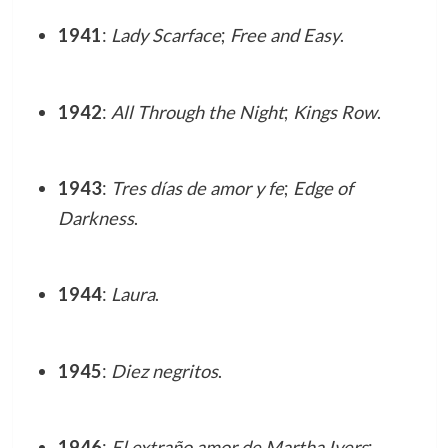
1941
:
Lady Scarface
;
Free and Easy
.
1942
:
All Through the Night
;
Kings Row
.
1943
:
Tres días de amor y fe
;
Edge of
Darkness
.
1944
:
Laura
.
1945
:
Diez negritos
.
1946
:
El extraño amor de Martha Ivers
;