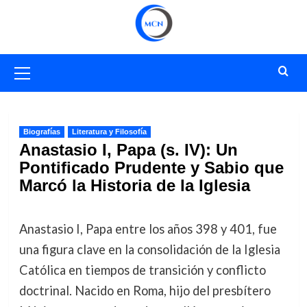
Saltar
al
contenido
Menú
primario
Biografías
Literatura y Filosofía
Anastasio I, Papa (s. IV): Un
Pontificado Prudente y Sabio que
Marcó la Historia de la Iglesia
Anastasio I, Papa entre los años 398 y 401, fue
una figura clave en la consolidación de la Iglesia
Católica en tiempos de transición y conflicto
doctrinal. Nacido en Roma, hijo del presbítero