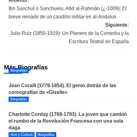
Navegación
Anterior:
Ibn Sanchul o Sanchuelo, Abd al-Rahmán (¿-1009): El
de
breve reinado de un caudillo militar en al-Andalus
entradas
Siguiente:
Julio Ruiz (1850-1919): Un Pionero de la Comedia y la
Escritura Teatral en España
Más Biografías
Biografías
Jean Coralli (1779-1854). El genio detrás de las
coreografías de «Giselle»
Biografías
Charlotte Corday (1768-1793). La joven que cambió
el rumbo de la Revolución Francesa con una sola
daga
Arte y Cultura
Biografías