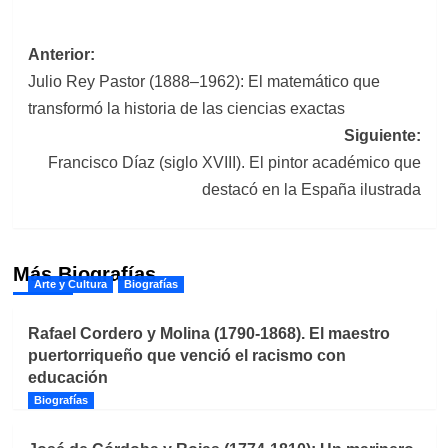
Navegación
Anterior:
Julio Rey Pastor (1888–1962): El matemático que
de
transformó la historia de las ciencias exactas
entradas
Siguiente:
Francisco Díaz (siglo XVIII). El pintor académico que
destacó en la España ilustrada
Más Biografías
Arte y Cultura
Biografías
Rafael Cordero y Molina (1790-1868). El maestro
puertorriqueño que venció el racismo con
educación
Biografías