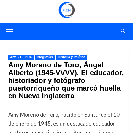
Saltar
al
contenido
Menú
primario
Arte y Cultura
Biografías
Historia y Política
Amy Moreno de Toro, Ángel
Alberto (1945-VVVV). El educador,
historiador y fotógrafo
puertorriqueño que marcó huella
en Nueva Inglaterra
Amy Moreno de Toro, nacido en Santurce el 10
de enero de 1945, es un destacado educador,
profesor universitario, escritor, historiador y