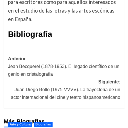
para escritores como para aquellos interesados
en el estudio de las letras y las artes escénicas
en España.
Bibliografía
Navegación
Anterior:
Jean Becquerel (1878-1953). El legado científico de un
de
genio en cristalografía
entradas
Siguiente:
Juan Diego Botto (1975-VVVV). La trayectoria de un
actor internacional del cine y teatro hispanoamericano
Más Biografías
Arte y Cultura
Biografías