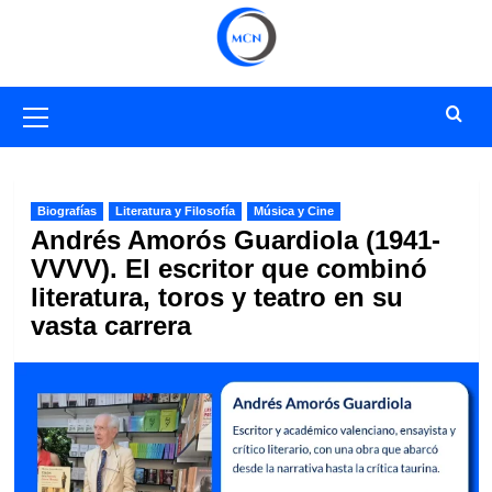
Saltar
al
contenido
Menú
primario
Biografías
Literatura y Filosofía
Música y Cine
Andrés Amorós Guardiola (1941-
VVVV). El escritor que combinó
literatura, toros y teatro en su
vasta carrera