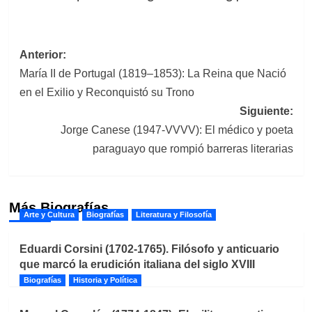
Navegación
Anterior:
María II de Portugal (1819–1853): La Reina que Nació
de
en el Exilio y Reconquistó su Trono
entradas
Siguiente:
Jorge Canese (1947-VVVV): El médico y poeta
paraguayo que rompió barreras literarias
Más Biografías
Arte y Cultura
Biografías
Literatura y Filosofía
Eduardi Corsini (1702-1765). Filósofo y anticuario
que marcó la erudición italiana del siglo XVIII
Biografías
Historia y Política