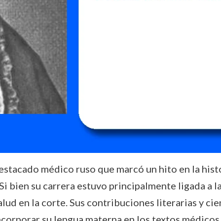
tacado médico ruso que marcó un hito en la histori
Si bien su carrera estuvo principalmente ligada a la
alud en la corte. Sus contribuciones literarias y cie
corporar su lengua materna en los textos médicos, 