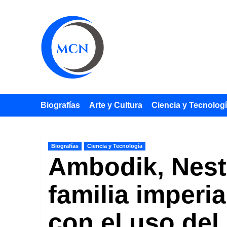
Saltar
al
contenido
Biografías
Arte y Cultura
Ciencia y Tecnolog
Biografías
Ciencia y Tecnología
Ambodik, Nesto
familia imperi
con el uso del