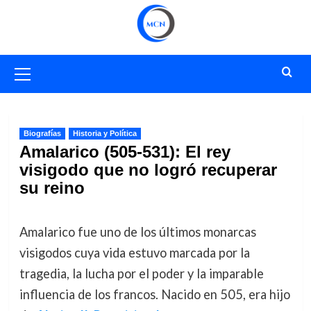
Saltar
al
contenido
Menú
primario
Biografías
Historia y Política
Amalarico (505-531): El rey
visigodo que no logró recuperar
su reino
Amalarico fue uno de los últimos monarcas
visigodos cuya vida estuvo marcada por la
tragedia, la lucha por el poder y la imparable
influencia de los francos. Nacido en 505, era hijo