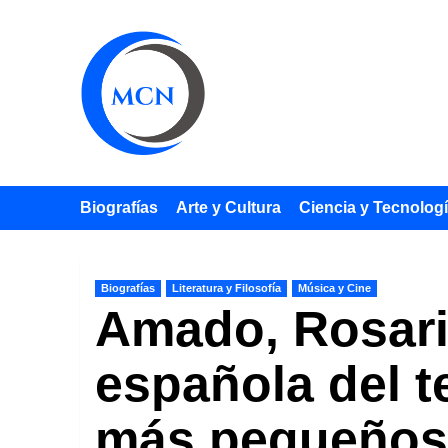
Saltar
al
contenido
Biografías
Arte y Cultura
Ciencia y Tecnolog
Biografías
Literatura y Filosofía
Música y Cine
Amado, Rosario
española del te
más pequeños