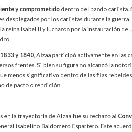
liente y comprometido
dentro del bando carlista. 
res desplegados por los carlistas durante la guerr
a reina Isabel II y lucharon por la instauración de
dro.
1833 y 1840
, Alzaa participó activamente en las c
os frentes. Si bien su figura no alcanzó la notor
 fue menos significativo dentro de las filas rebelde
po de pacto o rendición.
 en la trayectoria de Alzaa fue su rechazo al
Conv
eneral isabelino Baldomero Espartero. Este acuerdo