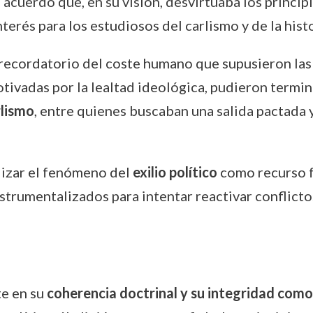
un acuerdo que, en su visión, desvirtuaba los princi
terés para los estudiosos del carlismo y de la histo
o recordatorio del coste humano que supusieron las 
tivadas por la lealtad ideológica, pudieron termi
rlismo
, entre quienes buscaban una salida pactada 
lizar el fenómeno del
exilio político
como recurso f
trumentalizados para intentar reactivar conflictos
te en su
coherencia doctrinal y su integridad como 