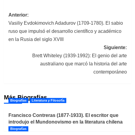
Navegación
Anterior:
Vasiliy Evdokimovich Adadurov (1709-1780). El sabio
de
ruso que impulsó el desarrollo científico y académico
entradas
en la Rusia del siglo XVIII
Siguiente:
Brett Whiteley (1939-1992): El genio del arte
australiano que marcó la historia del arte
contemporáneo
Más Biografías
Biografías
Literatura y Filosofía
Francisco Contreras (1877-1933). El escritor que
introdujo el Mundonovismo en la literatura chilena
Biografías