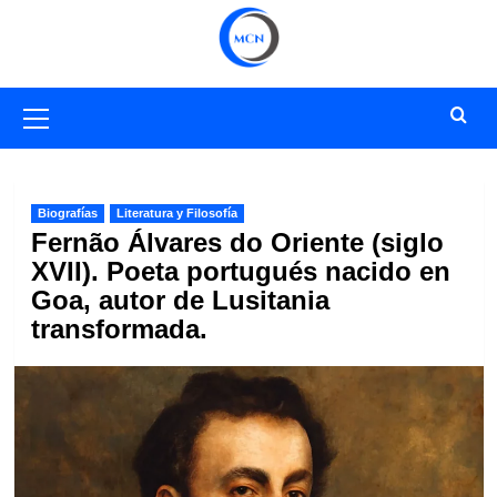
Saltar
al
contenido
Menú
primario
Biografías
Literatura y Filosofía
Fernão Álvares do Oriente (siglo
XVII). Poeta portugués nacido en
Goa, autor de Lusitania
transformada.