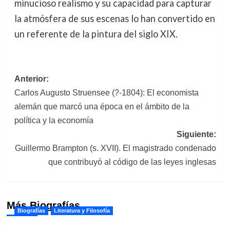
minucioso realismo y su capacidad para capturar
la atmósfera de sus escenas lo han convertido en
un referente de la pintura del siglo XIX.
Navegación
Anterior:
Carlos Augusto Struensee (?-1804): El economista
de
alemán que marcó una época en el ámbito de la
entradas
política y la economía
Siguiente:
Guillermo Brampton (s. XVII). El magistrado condenado
que contribuyó al código de las leyes inglesas
Más Biografías
Biografías
Literatura y Filosofía