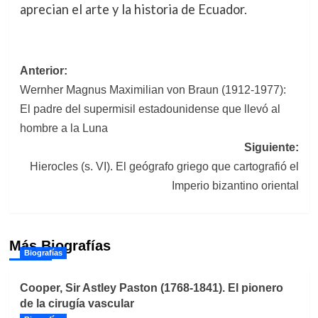
aprecian el arte y la historia de Ecuador.
Navegación
Anterior:
Wernher Magnus Maximilian von Braun (1912-1977):
de
El padre del supermisil estadounidense que llevó al
entradas
hombre a la Luna
Siguiente:
Hierocles (s. VI). El geógrafo griego que cartografió el
Imperio bizantino oriental
Más Biografías
Biografías
Cooper, Sir Astley Paston (1768-1841). El pionero
de la cirugía vascular