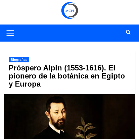
Saltar
al
contenido
Menú
primario
Biografías
Próspero Alpin (1553-1616). El
pionero de la botánica en Egipto
y Europa