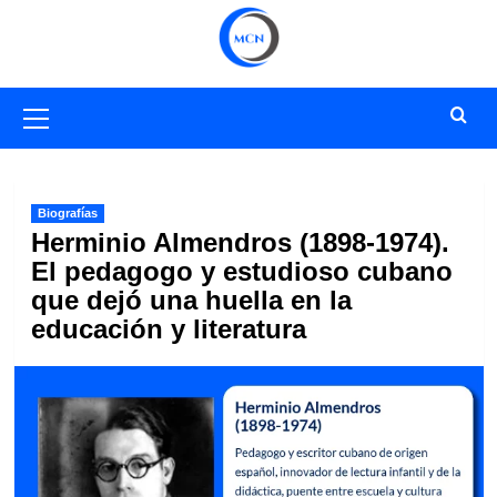
Saltar
al
contenido
Menú
primario
Biografías
Herminio Almendros (1898-1974).
El pedagogo y estudioso cubano
que dejó una huella en la
educación y literatura