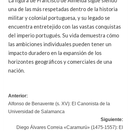
La figura de Francisco de Almeida sigue siendo
una de las más respetadas dentro de la historia
militar y colonial portuguesa, y su legado se
encuentra entretejido con las vastas conquistas
del imperio portugués. Su vida demuestra cómo
las ambiciones individuales pueden tener un
impacto duradero en la expansión de los
horizontes geográficos y comerciales de una
nación.
Navegación
Anterior:
Alfonso de Benavente (s. XV): El Canonista de la
de
Universidad de Salamanca
entradas
Siguiente:
Diego Álvares Correia «Caramurú» (1475-1557): El