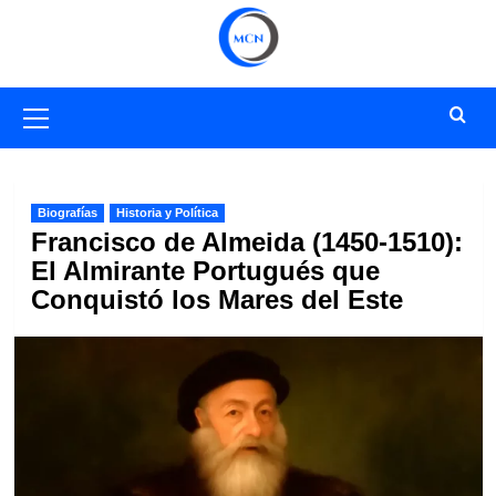
Saltar
al
contenido
Menú
primario
Biografías
Historia y Política
Francisco de Almeida (1450-1510):
El Almirante Portugués que
Conquistó los Mares del Este