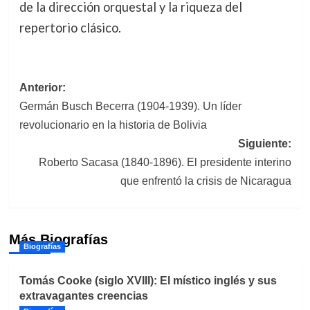
de la dirección orquestal y la riqueza del
repertorio clásico.
Navegación
Anterior:
Germán Busch Becerra (1904-1939). Un líder
de
revolucionario en la historia de Bolivia
entradas
Siguiente:
Roberto Sacasa (1840-1896). El presidente interino
que enfrentó la crisis de Nicaragua
Más Biografías
Biografías
Tomás Cooke (siglo XVIII): El místico inglés y sus
extravagantes creencias