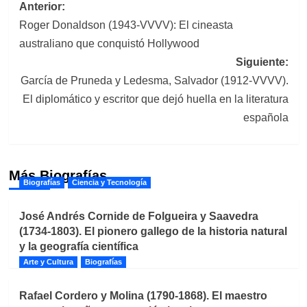
Navegación
Anterior:
Roger Donaldson (1943-VVVV): El cineasta
de
australiano que conquistó Hollywood
entradas
Siguiente:
García de Pruneda y Ledesma, Salvador (1912-VVVV).
El diplomático y escritor que dejó huella en la literatura
española
Más Biografías
Biografías
Ciencia y Tecnología
José Andrés Cornide de Folgueira y Saavedra
(1734-1803). El pionero gallego de la historia natural
y la geografía científica
Arte y Cultura
Biografías
Rafael Cordero y Molina (1790-1868). El maestro