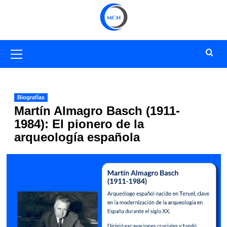
Saltar
al
contenido
Menú
primario
Biografías
Martín Almagro Basch (1911-
1984): El pionero de la
arqueología española