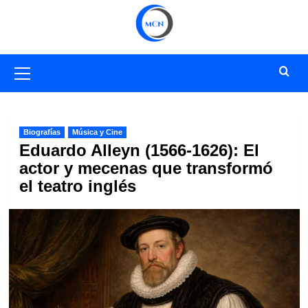
Saltar
al
contenido
Menú
primario
Biografías
Música y Cine
Eduardo Alleyn (1566-1626): El
actor y mecenas que transformó
el teatro inglés