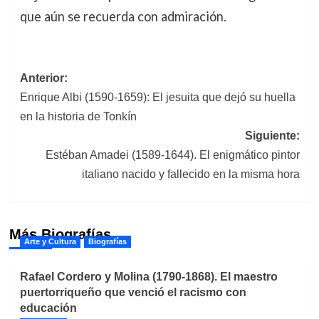
que aún se recuerda con admiración.
Navegación
Anterior:
Enrique Albi (1590-1659): El jesuita que dejó su huella
de
en la historia de Tonkín
entradas
Siguiente:
Estéban Amadei (1589-1644). El enigmático pintor
italiano nacido y fallecido en la misma hora
Más Biografías
Arte y Cultura
Biografías
Rafael Cordero y Molina (1790-1868). El maestro
puertorriqueño que venció el racismo con
educación