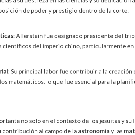
acias a su destreza en las ciencias y su dedicación 
osición de poder y prestigio dentro de la corte.
ticas
: Allerstain fue designado presidente del tri
es científicos del imperio chino, particularmente en
ial
: Su principal labor fue contribuir a la creació
s matemáticos, lo que fue esencial para la planific
ortante no solo en el contexto de los jesuitas y su
Su contribución al campo de la
astronomía
y las
mat