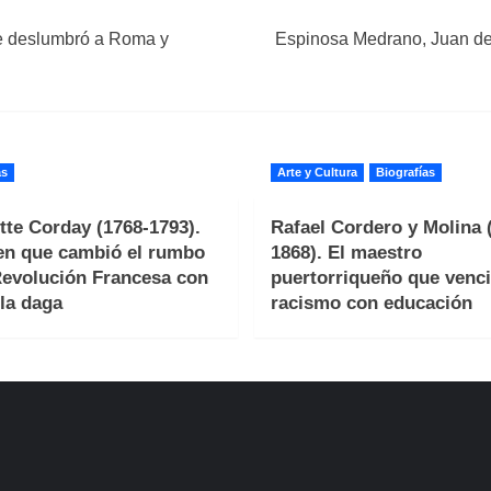
que deslumbró a Roma y
Espinosa Medrano, Juan de (
as
Arte y Cultura
Biografías
tte Corday (1768-1793).
Rafael Cordero y Molina 
en que cambió el rumbo
1868). El maestro
Revolución Francesa con
puertorriqueño que venci
la daga
racismo con educación