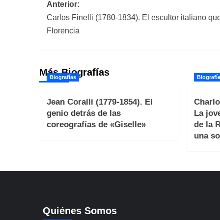
Navegación
Anterior:
Carlos Finelli (1780-1834). El escultor italiano 
de
Florencia
entradas
Más Biografías
Biografías
Biografí
Jean Coralli (1779-1854). El
Charlo
genio detrás de las
La jov
coreografías de «Giselle»
de la 
una so
Quiénes Somos