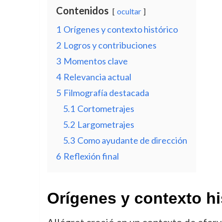
Contenidos
ocultar
1
Orígenes y contexto histórico
2
Logros y contribuciones
3
Momentos clave
4
Relevancia actual
5
Filmografía destacada
5.1
Cortometrajes
5.2
Largometrajes
5.3
Como ayudante de dirección
6
Reflexión final
Orígenes y contexto hi
Allégret creció en un contexto de eferv