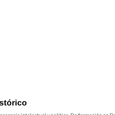
stórico
escencia intelectual y política. De formación en De