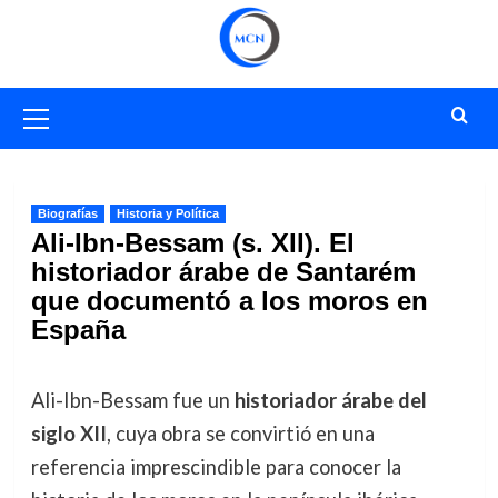
Saltar
al
contenido
Menú
primario
Biografías
Historia y Política
Ali-Ibn-Bessam (s. XII). El
historiador árabe de Santarém
que documentó a los moros en
España
Ali-Ibn-Bessam fue un
historiador árabe del
siglo XII
, cuya obra se convirtió en una
referencia imprescindible para conocer la