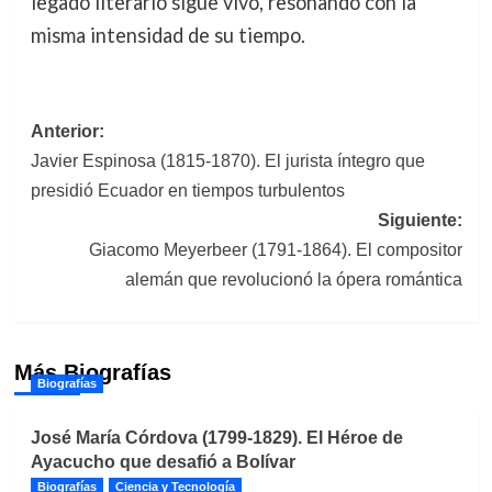
legado literario sigue vivo, resonando con la
misma intensidad de su tiempo.
Navegación
Anterior:
Javier Espinosa (1815-1870). El jurista íntegro que
de
presidió Ecuador en tiempos turbulentos
entradas
Siguiente:
Giacomo Meyerbeer (1791-1864). El compositor
alemán que revolucionó la ópera romántica
Más Biografías
Biografías
José María Córdova (1799-1829). El Héroe de
Ayacucho que desafió a Bolívar
Biografías
Ciencia y Tecnología