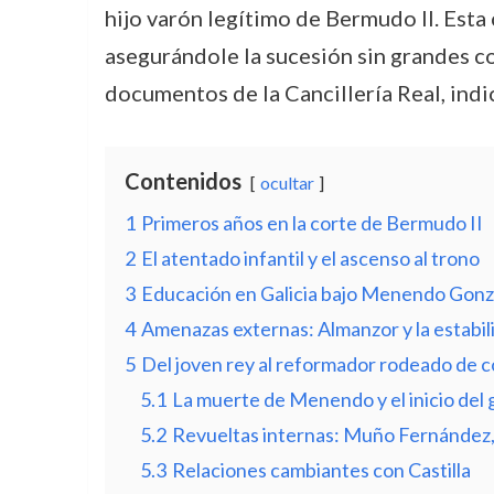
hijo varón legítimo de Bermudo II. Esta
asegurándole la sucesión sin grandes co
documentos de la Cancillería Real, indic
Contenidos
ocultar
1
Primeros años en la corte de Bermudo II
2
El atentado infantil y el ascenso al trono
3
Educación en Galicia bajo Menendo Gonz
4
Amenazas externas: Almanzor y la estabil
5
Del joven rey al reformador rodeado de c
5.1
La muerte de Menendo y el inicio del
5.2
Revueltas internas: Muño Fernández,
5.3
Relaciones cambiantes con Castilla