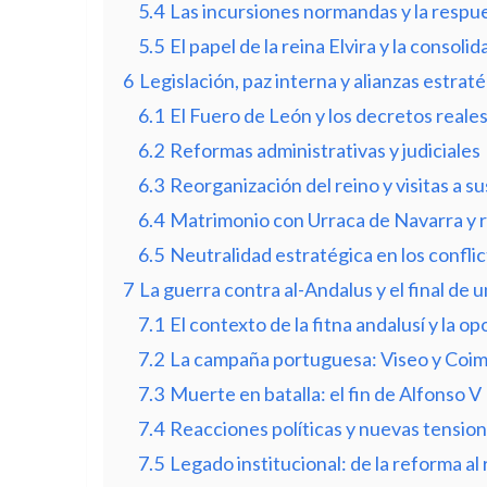
5.4
Las incursiones normandas y la respues
5.5
El papel de la reina Elvira y la consoli
6
Legislación, paz interna y alianzas estrat
6.1
El Fuero de León y los decretos reale
6.2
Reformas administrativas y judiciales
6.3
Reorganización del reino y visitas a su
6.4
Matrimonio con Urraca de Navarra y r
6.5
Neutralidad estratégica en los confli
7
La guerra contra al-Andalus y el final de 
7.1
El contexto de la fitna andalusí y la op
7.2
La campaña portuguesa: Viseo y Coi
7.3
Muerte en batalla: el fin de Alfonso V
7.4
Reacciones políticas y nuevas tensione
7.5
Legado institucional: de la reforma al