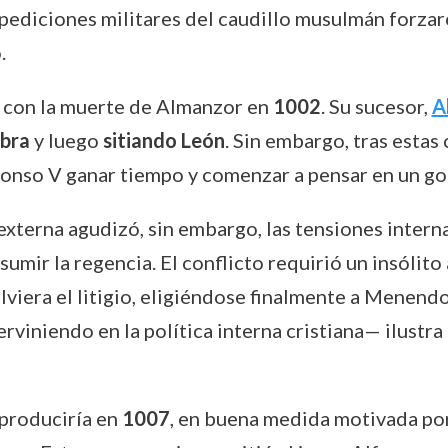
expediciones militares del caudillo musulmán forzar
.
 con la muerte de Almanzor en
1002
. Su sucesor,
A
bra
y luego
sitiando León
. Sin embargo, tras estas
lfonso V ganar tiempo y comenzar a pensar en un 
terna agudizó, sin embargo, las tensiones internas
umir la regencia. El conflicto requirió un insólito 
lviera el litigio, eligiéndose finalmente a Menen
rviniendo en la política interna cristiana— ilustra
 produciría en
1007
, en buena medida motivada por