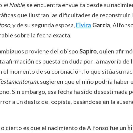
do
el Noble
, se encuentra envuelta desde su nacimie
ficas que ilustran las dificultades de reconstruir 
toso
, y de su segunda esposa,
Elvira
García
, Alfons
rable sobre la fecha exacta.
 ambiguos proviene del obispo
Sapiro
, quien afirmó
a afirmación es puesta en duda por la mayoría de 
 el momento de su coronación, lo que sitúa su na
 Testamentorum
, sugieren que el niño podría haber 
trono. Sin embargo, esa fecha ha sido desestimada
error a un desliz del copista, basándose en la ausen
lo cierto es que el nacimiento de Alfonso fue un
hi