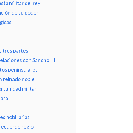
ta militar del rey
dación de su poder
égicas
s
s tres partes
elaciones con Sancho III
ctos peninsulares
un reinado noble
ortunidad militar
mbra
s nobiliarias
 recuerdo regio