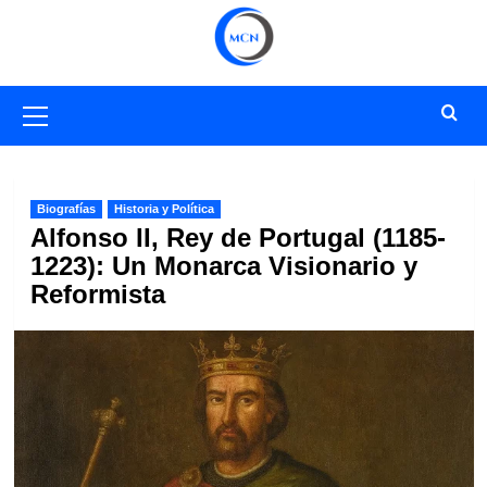
Saltar
al
contenido
Menú
primario
Biografías
Historia y Política
Alfonso II, Rey de Portugal (1185-
1223): Un Monarca Visionario y
Reformista