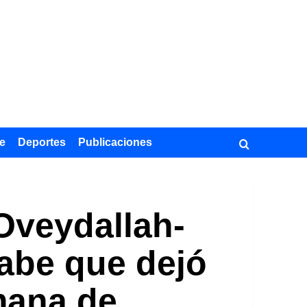
e
Deportes
Publicaciones
Oveydallah-
rabe que dejó
mana de