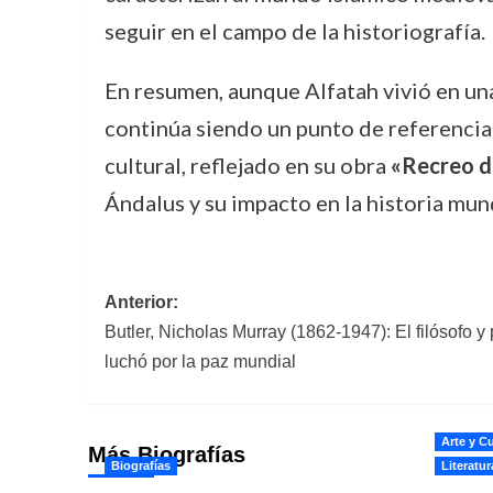
seguir en el campo de la historiografía.
En resumen, aunque Alfatah vivió en una 
continúa siendo un punto de referencia i
cultural, reflejado en su obra
«Recreo de
Ándalus y su impacto en la historia mund
Navegación
Anterior:
Butler, Nicholas Murray (1862-1947): El filósofo
de
luchó por la paz mundial
entradas
Arte y Cu
Más Biografías
Biografías
Literatur