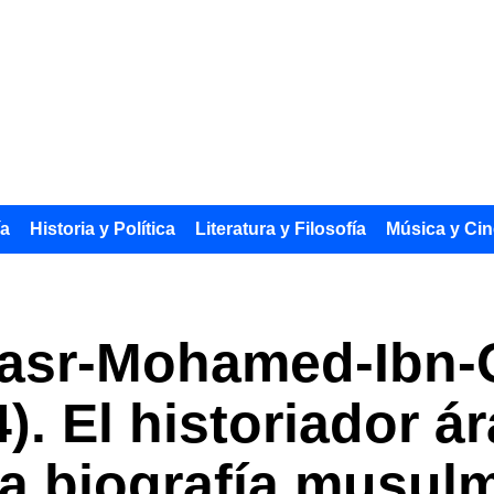
ía
Historia y Política
Literatura y Filosofía
Música y Cin
Nasr-Mohamed-Ibn-
). El historiador á
la biografía musul