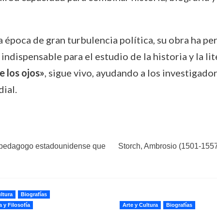
época de gran turbulencia política, su obra ha perd
ndispensable para el estudio de la historia y la li
 los ojos»
, sigue vivo, ayudando a los investigado
ial.
 y pedagogo estadounidense que
Storch, Ambrosio (1501-1557)
ltura
Biografías
a y Filosofía
Arte y Cultura
Biografías