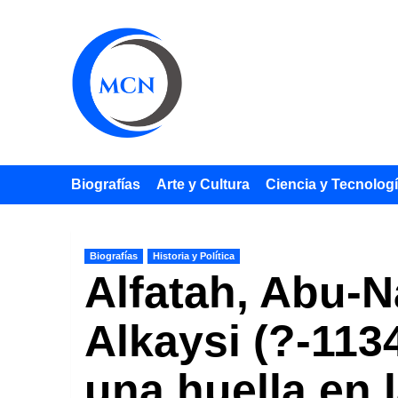
Saltar
al
contenido
Biografías
Arte y Cultura
Ciencia y Tecnolog
Biografías
Historia y Política
Alfatah, Abu-
Alkaysi (?-1134
una huella en 