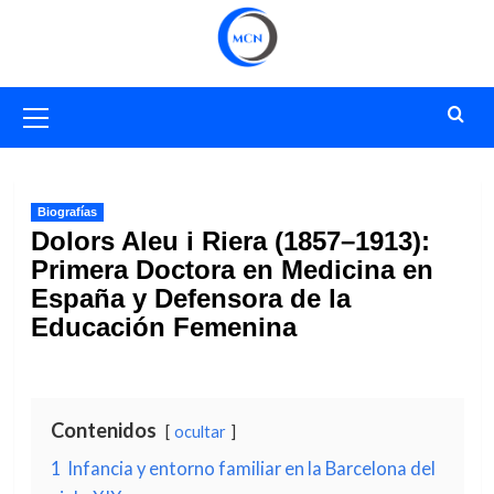
Saltar
al
contenido
Menú
primario
Biografías
Dolors Aleu i Riera (1857–1913):
Primera Doctora en Medicina en
España y Defensora de la
Educación Femenina
Contenidos
ocultar
1
Infancia y entorno familiar en la Barcelona del