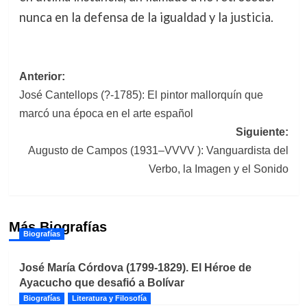
nunca en la defensa de la igualdad y la justicia.
Navegación
Anterior:
José Cantellops (?-1785): El pintor mallorquín que
de
marcó una época en el arte español
entradas
Siguiente:
Augusto de Campos (1931–VVVV ): Vanguardista del
Verbo, la Imagen y el Sonido
Más Biografías
Biografías
José María Córdova (1799-1829). El Héroe de
Ayacucho que desafió a Bolívar
Biografías
Literatura y Filosofía