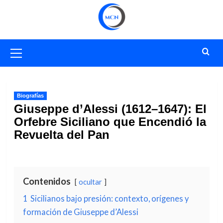
Saltar
al
contenido
Menú
primario
Biografías
Giuseppe d’Alessi (1612–1647): El
Orfebre Siciliano que Encendió la
Revuelta del Pan
Contenidos
ocultar
1
Sicilianos bajo presión: contexto, orígenes y
formación de Giuseppe d’Alessi