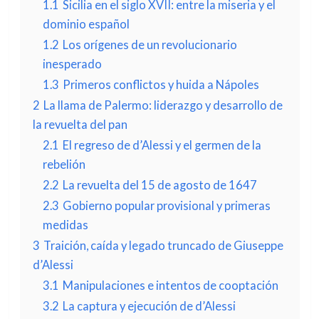
1.1
Sicilia en el siglo XVII: entre la miseria y el
dominio español
1.2
Los orígenes de un revolucionario
inesperado
1.3
Primeros conflictos y huida a Nápoles
2
La llama de Palermo: liderazgo y desarrollo de
la revuelta del pan
2.1
El regreso de d’Alessi y el germen de la
rebelión
2.2
La revuelta del 15 de agosto de 1647
2.3
Gobierno popular provisional y primeras
medidas
3
Traición, caída y legado truncado de Giuseppe
d’Alessi
3.1
Manipulaciones e intentos de cooptación
3.2
La captura y ejecución de d’Alessi