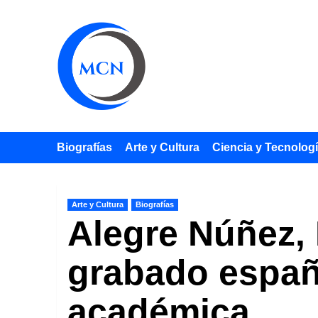
Saltar
al
contenido
Biografías
Arte y Cultura
Ciencia y Tecnolog
Arte y Cultura
Biografías
Alegre Núñez, 
grabado españo
académica