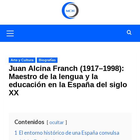
Saltar
al
contenido
Menú
primario
Arte y Cultura
Biografías
Juan Alcina Franch (1917–1998):
Maestro de la lengua y la
educación en la España del siglo
XX
Contenidos
ocultar
1
El entorno histórico de una España convulsa