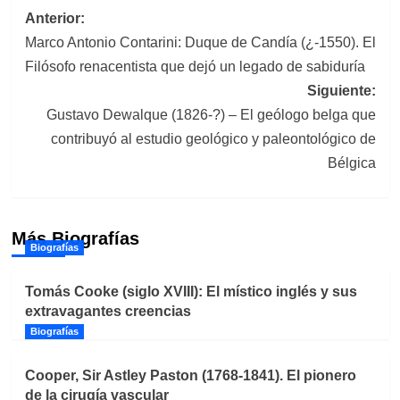
Navegación
Anterior:
Marco Antonio Contarini: Duque de Candía (¿-1550). El
de
Filósofo renacentista que dejó un legado de sabiduría
entradas
Siguiente:
Gustavo Dewalque (1826-?) – El geólogo belga que
contribuyó al estudio geológico y paleontológico de
Bélgica
Más Biografías
Biografías
Tomás Cooke (siglo XVIII): El místico inglés y sus
extravagantes creencias
Biografías
Cooper, Sir Astley Paston (1768-1841). El pionero
de la cirugía vascular