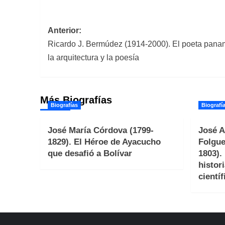
Navegación
Anterior:
Ricardo J. Bermúdez (1914-2000). El poeta pana
de
la arquitectura y la poesía
entradas
Más Biografías
Biografías
Biografí
José María Córdova (1799-
José A
1829). El Héroe de Ayacucho
Folgue
que desafió a Bolívar
1803).
histori
científ