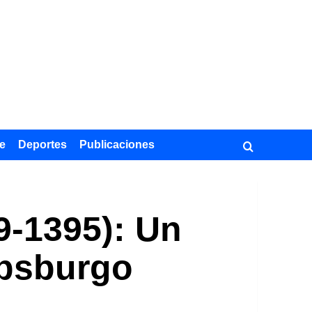
e
Deportes
Publicaciones
49-1395): Un
Habsburgo